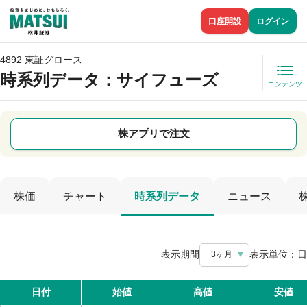
口座開設
ログイン
4892 東証グロース
時系列データ
：サイフューズ
コンテンツ
株アプリで注文
株価
チャート
時系列データ
ニュース
表示期間
表示単位：
日
3ヶ月
日付
始値
高値
安値