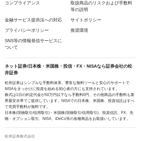
コンプライアンス
取扱商品のリスクおよび手数料
等の説明
金融サービス提供法への対応
サイトポリシー
プライバシーポリシー
推奨環境
SNS等の情報発信サービスに
ついて
ネット証券/日本株・米国株・投信・FX・NISAなら証券会社の松
井証券
松井証券はシンプルな手数料体系、豊富な無料ツールと安心のサポートで
NISAをきっかけに投資を始める初心者の方にも支持されています。
株式は1日の約定代金が50万円以下なら手数料0円、その他商品の手数料も業
界最安水準でご提供しています。NISAでの日本株、米国株、投資信託はすべ
て売買手数料が無料です。
日本株(現物取引/信用取引)・米国株(現物取引/信用取引)、投資信託、FX、先
物・オプション取引、NISA、iDeCo等の各種商品をお取扱いしています。
松井証券株式会社