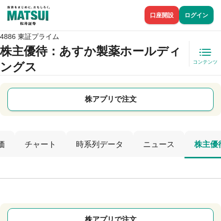
口座開設
ログイン
4886 東証プライム
株主優待
：あすか製薬ホールディ
コンテンツ
ングス
株アプリで注文
価
チャート
時系列データ
ニュース
株主優
株アプリで注文