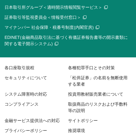
日本取引所グループ＜適時開示情報閲覧サービス＞
証券取引等監視委員会＜情報受付窓口＞
マイナンバー 社会保障・税番号制度(内閣官房)
EDINET(金融商品取引法に基づく有価証券報告書等の開示書類に
関する電子開示システム)
各口座取引規程
各種犯罪手口とその対策
セキュリティについて
「松井証券」の名前を無断使用
する業者
システム障害時の対応
投資用教材販売業者について
コンプライアンス
取扱商品のリスクおよび手数料
等の説明
金融サービス提供法への対応
サイトポリシー
プライバシーポリシー
推奨環境