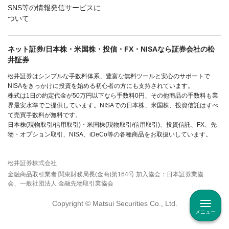
SNS等の情報発信サービスに
ついて
ネット証券/日本株・米国株・投信・FX・NISAなら証券会社の松
井証券
松井証券はシンプルな手数料体系、豊富な無料ツールと安心のサポートで
NISAをきっかけに投資を始める初心者の方にも支持されています。
株式は1日の約定代金が50万円以下なら手数料0円、その他商品の手数料も業
界最安水準でご提供しています。NISAでの日本株、米国株、投資信託はすべ
て売買手数料が無料です。
日本株(現物取引/信用取引)・米国株(現物取引/信用取引)、投資信託、FX、先
物・オプション取引、NISA、iDeCo等の各種商品をお取扱いしています。
松井証券株式会社
金融商品取引業者 関東財務局長(金商)第164号 加入協会：日本証券業協
会、一般社団法人 金融先物取引業協会
Copyright © Matsui Securities Co., Ltd.
メニュー