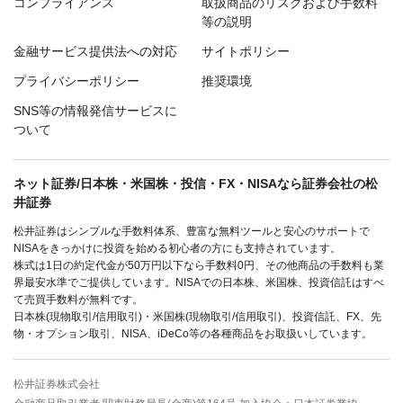
コンプライアンス
取扱商品のリスクおよび手数料
等の説明
金融サービス提供法への対応
サイトポリシー
プライバシーポリシー
推奨環境
SNS等の情報発信サービスに
ついて
ネット証券/日本株・米国株・投信・FX・NISAなら証券会社の松
井証券
松井証券はシンプルな手数料体系、豊富な無料ツールと安心のサポートで
NISAをきっかけに投資を始める初心者の方にも支持されています。
株式は1日の約定代金が50万円以下なら手数料0円、その他商品の手数料も業
界最安水準でご提供しています。NISAでの日本株、米国株、投資信託はすべ
て売買手数料が無料です。
日本株(現物取引/信用取引)・米国株(現物取引/信用取引)、投資信託、FX、先
物・オプション取引、NISA、iDeCo等の各種商品をお取扱いしています。
松井証券株式会社