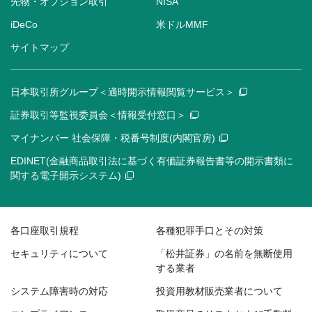
先物・オプション取引
NISA
iDeCo
米ドルMMF
サイトマップ
日本取引所グループ＜適時開示情報閲覧サービス＞
証券取引等監視委員会＜情報受付窓口＞
マイナンバー 社会保障・税番号制度(内閣官房)
EDINET(金融商品取引法に基づく有価証券報告書等の開示書類に
関する電子開示システム)
各口座取引規程
各種犯罪手口とその対策
セキュリティについて
「松井証券」の名前を無断使用
する業者
システム障害時の対応
投資用教材販売業者について