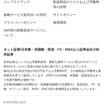
コンプライアンス
取扱商品のリスクおよび手数料
等の説明
金融サービス提供法への対応
サイトポリシー
プライバシーポリシー
推奨環境
SNS等の情報発信サービスに
ついて
ネット証券/日本株・米国株・投信・FX・NISAなら証券会社の松
井証券
松井証券はシンプルな手数料体系、豊富な無料ツールと安心のサポートで
NISAをきっかけに投資を始める初心者の方にも支持されています。
株式は1日の約定代金が50万円以下なら手数料0円、その他商品の手数料も業
界最安水準でご提供しています。NISAでの日本株、米国株、投資信託はすべ
て売買手数料が無料です。
日本株(現物取引/信用取引)・米国株(現物取引/信用取引)、投資信託、FX、先
物・オプション取引、NISA、iDeCo等の各種商品をお取扱いしています。
松井証券株式会社