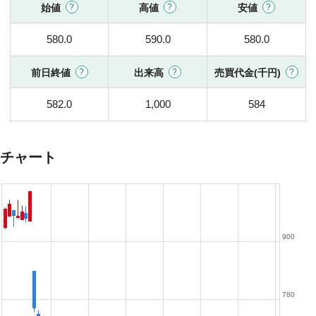
始値
高値
安値
580.0
590.0
580.0
前日終値
出来高
売買代金(千円)
582.0
1,000
584
チャート
900
780