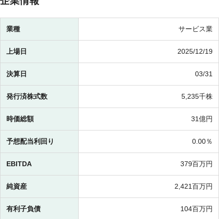
企業情報
業種
サービス業
上場日
2025/12/19
決算日
03/31
発行済株式数
5,235千株
時価総額
31億円
予想配当利回り
0.00％
EBITDA
379百万円
純資産
2,421百万円
有利子負債
104百万円