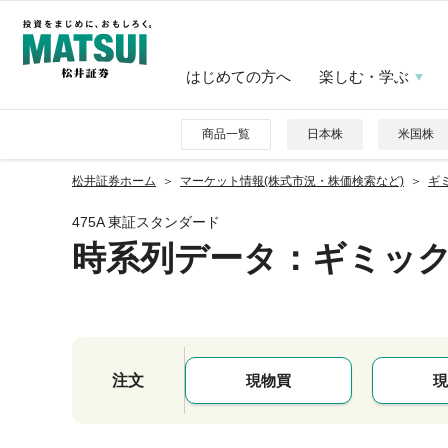
はじめての方へ
楽しむ・学ぶ
商品一覧
日本株
米国株
松井証券ホーム
マーケット情報(株式市況・株価検索など)
ギミ
475A 東証スタンダード
時系列データ
：ギミッ
注文
現物買
現