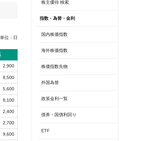
株主優待 検索
算
指数・為替・金利
国内株価指数
単位：
日
海外株価指数
高
2,900
株価指数先物
8,500
外国為替
5,600
政策金利一覧
8,100
2,400
債券・国債利回り
2,700
ETF
9,600