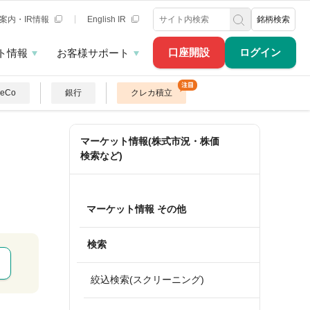
案内・IR情報
English IR
銘柄検索
口座開設
ログイン
ト情報
お客様サポート
DeCo
銀行
クレカ積立
マーケット情報(株式市況・株価
検索など)
マーケット情報 その他
検索
絞込検索(スクリーニング)