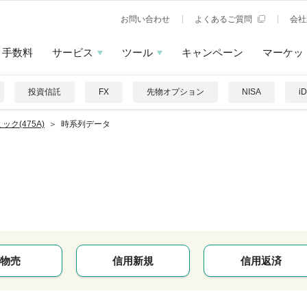
お問い合わせ
よくあるご質問
会社
手数料
サービス
ツール
キャンペーン
マーケッ
投資信託
FX
先物オプション
NISA
i
ック(475A)
時系列データ
ク
物売
信用新規
信用返済