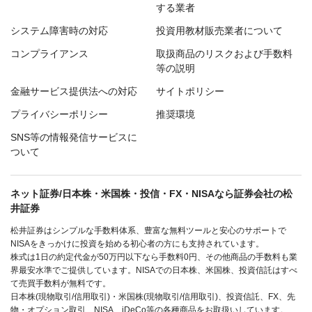
する業者
システム障害時の対応
投資用教材販売業者について
コンプライアンス
取扱商品のリスクおよび手数料
等の説明
金融サービス提供法への対応
サイトポリシー
プライバシーポリシー
推奨環境
SNS等の情報発信サービスに
ついて
ネット証券/日本株・米国株・投信・FX・NISAなら証券会社の松
井証券
松井証券はシンプルな手数料体系、豊富な無料ツールと安心のサポートで
NISAをきっかけに投資を始める初心者の方にも支持されています。
株式は1日の約定代金が50万円以下なら手数料0円、その他商品の手数料も業
界最安水準でご提供しています。NISAでの日本株、米国株、投資信託はすべ
て売買手数料が無料です。
日本株(現物取引/信用取引)・米国株(現物取引/信用取引)、投資信託、FX、先
物・オプション取引、NISA、iDeCo等の各種商品をお取扱いしています。