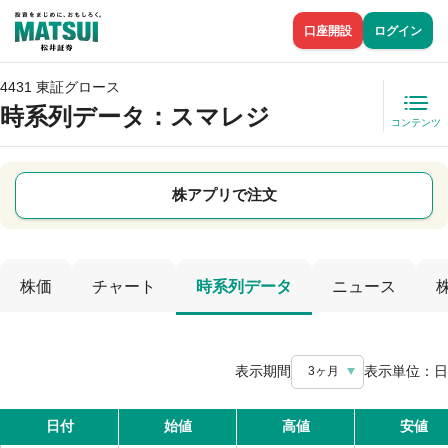
口座開設
ログイン
4431 東証グロース
時系列データ
：スマレジ
コンテンツ
株アプリで注文
株価
チャート
時系列データ
ニュース
表示期間
表示単位：
日
3ヶ月
日付
始値
高値
安値