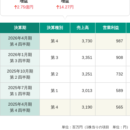
増益
増益
2.75億円
14.27円
決算期
決算種別
売上高
営業利益
2026年4月期
第４
3,730
987
第４四半期
2026年1月期
第３
3,351
908
第３四半期
2025年10月期
第２
3,251
732
第２四半期
2025年7月期
第１
3,013
589
第１四半期
2025年4月期
第４
3,190
565
第４四半期
単位：百万円（1株当りの項目 単位：円）