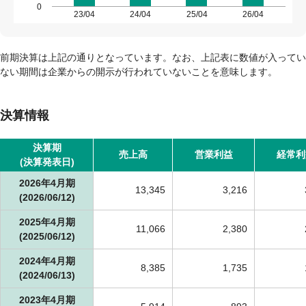
0
23/04
24/04
25/04
26/04
前期決算は上記の通りとなっています。なお、上記表に数値が入ってい
ない期間は企業からの開示が行われていないことを意味します。
決算情報
決算期
売上高
営業利益
経常利
(決算発表日)
2026年4月期
13,345
3,216
(2026/06/12)
2025年4月期
11,066
2,380
(2025/06/12)
2024年4月期
8,385
1,735
(2024/06/13)
2023年4月期