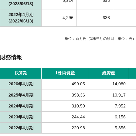
5,914
893
(2023/06/13)
2022年4月期
4,296
636
(2022/06/13)
単位：百万円（1株当りの項目 単位：円）
財務情報
決算期
1株純資産
総資産
2026年4月期
499.05
14,080
2025年4月期
398.36
10,917
2024年4月期
310.59
7,952
2023年4月期
244.44
6,156
2022年4月期
220.98
5,356