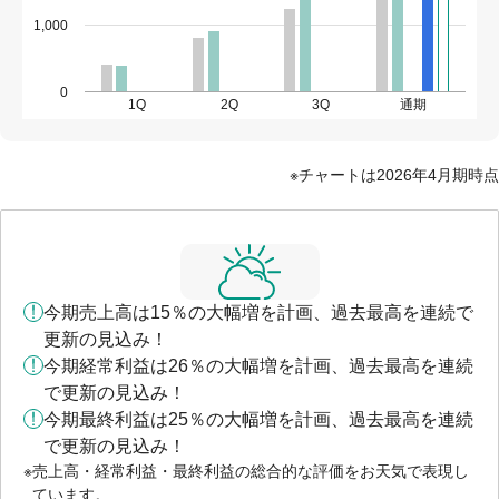
1,000
0
1Q
2Q
3Q
通期
チャートは2026年4月期時点
今期売上高は15％の大幅増を計画、過去最高を連続で
更新の見込み！
今期経常利益は26％の大幅増を計画、過去最高を連続
で更新の見込み！
今期最終利益は25％の大幅増を計画、過去最高を連続
で更新の見込み！
売上高・経常利益・最終利益の総合的な評価をお天気で表現し
ています。