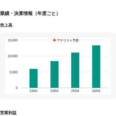
業績・決算情報（年度ごと）
売上高
15,000
アナリスト予想
10,000
5,000
0
23/04
24/04
25/04
26/04
営業利益