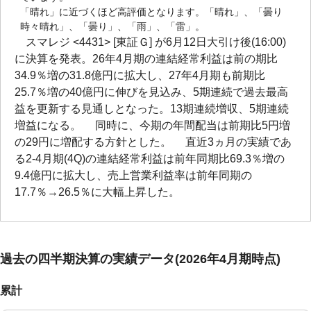
「晴れ」に近づくほど高評価となります。「晴れ」、「曇り
時々晴れ」、「曇り」、「雨」、「雷」。
スマレジ <4431> [東証Ｇ] が6月12日大引け後(16:00)
に決算を発表。26年4月期の連結経常利益は前の期比
34.9％増の31.8億円に拡大し、27年4月期も前期比
25.7％増の40億円に伸びを見込み、5期連続で過去最高
益を更新する見通しとなった。13期連続増収、5期連続
増益になる。 同時に、今期の年間配当は前期比5円増
の29円に増配する方針とした。 直近3ヵ月の実績であ
る2-4月期(4Q)の連結経常利益は前年同期比69.3％増の
9.4億円に拡大し、売上営業利益率は前年同期の
17.7％→26.5％に大幅上昇した。
過去の四半期決算の実績データ(2026年4月期時点)
累計