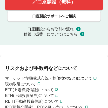
口座開設（無料）
口座開設サポートへご相談
口座開設からお取引の流れ
移管（振替）についてはこちら
リスクおよび手数料などについて
マーケット情報(株式市況・株価検索など)について
現物取引について
ETF(上場投資信託)について
ETN(上場投資証券)について
REIT(不動産投資信託)について
IPO(新規公開株)、PO(公募・売出し)について