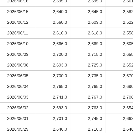
2026/06/16
2,595.0
2,595.0
2,56
2026/06/15
2,640.0
2,645.0
2,58
2026/06/12
2,560.0
2,609.0
2,52
2026/06/11
2,616.0
2,618.0
2,55
2026/06/10
2,666.0
2,669.0
2,60
2026/06/09
2,700.0
2,715.0
2,65
2026/06/08
2,693.0
2,725.0
2,65
2026/06/05
2,700.0
2,735.0
2,67
2026/06/04
2,765.0
2,765.0
2,69
2026/06/03
2,741.0
2,767.0
2,70
2026/06/02
2,693.0
2,763.0
2,65
2026/06/01
2,701.0
2,745.0
2,66
2026/05/29
2,646.0
2,716.0
2,64