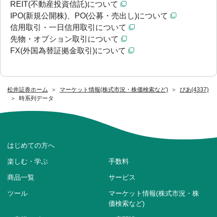
REIT(不動産投資信託)について
IPO(新規公開株)、PO(公募・売出し)について
信用取引・一日信用取引について
先物・オプション取引について
FX(外国為替証拠金取引)について
松井証券ホーム
マーケット情報(株式市況・株価検索など)
ぴあ(4337)
時系列データ
はじめての方へ
楽しむ・学ぶ
手数料
商品一覧
サービス
ツール
マーケット情報(株式市況・株
価検索など)