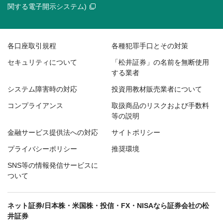
関する電子開示システム)
各口座取引規程
各種犯罪手口とその対策
セキュリティについて
「松井証券」の名前を無断使用
する業者
システム障害時の対応
投資用教材販売業者について
コンプライアンス
取扱商品のリスクおよび手数料
等の説明
金融サービス提供法への対応
サイトポリシー
プライバシーポリシー
推奨環境
SNS等の情報発信サービスに
ついて
ネット証券/日本株・米国株・投信・FX・NISAなら証券会社の松
井証券