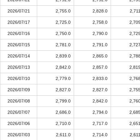
2026/07/21
2,755.0
2,828.0
2,71
2026/07/17
2,725.0
2,758.0
2,70
2026/07/16
2,750.0
2,790.0
2,72
2026/07/15
2,781.0
2,791.0
2,72
2026/07/14
2,839.0
2,865.0
2,78
2026/07/13
2,842.0
2,857.0
2,81
2026/07/10
2,779.0
2,833.0
2,76
2026/07/09
2,827.0
2,827.0
2,75
2026/07/08
2,799.0
2,842.0
2,76
2026/07/07
2,686.0
2,794.0
2,68
2026/07/06
2,710.0
2,717.0
2,65
2026/07/03
2,611.0
2,714.0
2,61