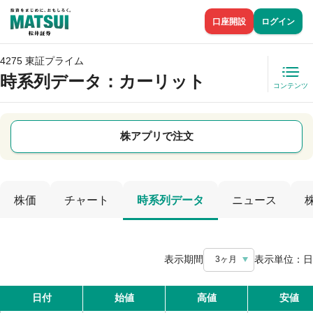
口座開設
ログイン
4275 東証プライム
時系列データ
：カーリット
コンテンツ
株アプリで注文
株価
チャート
時系列データ
ニュース
表示期間
表示単位：
日
3ヶ月
日付
始値
高値
安値