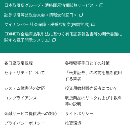
日本取引所グループ＜適時開示情報閲覧サービス＞
証券取引等監視委員会＜情報受付窓口＞
マイナンバー 社会保障・税番号制度(内閣官房)
EDINET(金融商品取引法に基づく有価証券報告書等の開示書類に
関する電子開示システム)
各口座取引規程
各種犯罪手口とその対策
セキュリティについて
「松井証券」の名前を無断使用
する業者
システム障害時の対応
投資用教材販売業者について
コンプライアンス
取扱商品のリスクおよび手数料
等の説明
金融サービス提供法への対応
サイトポリシー
プライバシーポリシー
推奨環境