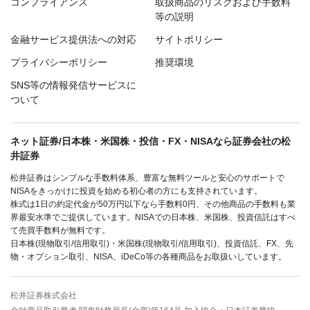
コンプライアンス
取扱商品のリスクおよび手数料
等の説明
金融サービス提供法への対応
サイトポリシー
プライバシーポリシー
推奨環境
SNS等の情報発信サービスに
ついて
ネット証券/日本株・米国株・投信・FX・NISAなら証券会社の松
井証券
松井証券はシンプルな手数料体系、豊富な無料ツールと安心のサポートで
NISAをきっかけに投資を始める初心者の方にも支持されています。
株式は1日の約定代金が50万円以下なら手数料0円、その他商品の手数料も業
界最安水準でご提供しています。NISAでの日本株、米国株、投資信託はすべ
て売買手数料が無料です。
日本株(現物取引/信用取引)・米国株(現物取引/信用取引)、投資信託、FX、先
物・オプション取引、NISA、iDeCo等の各種商品をお取扱いしています。
松井証券株式会社