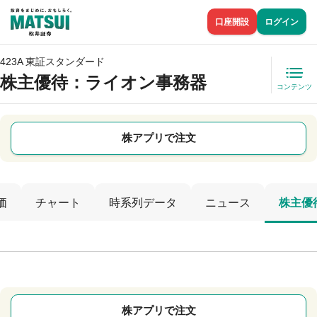
口座開設
ログイン
423A 東証スタンダード
株主優待
：ライオン事務器
コンテンツ
株アプリで注文
価
チャート
時系列データ
ニュース
株主優
株アプリで注文