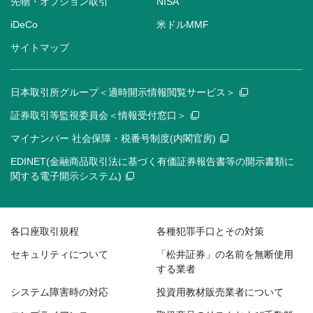
先物・オプション取引
NISA
iDeCo
米ドルMMF
サイトマップ
日本取引所グループ＜適時開示情報閲覧サービス＞
証券取引等監視委員会＜情報受付窓口＞
マイナンバー 社会保障・税番号制度(内閣官房)
EDINET(金融商品取引法に基づく有価証券報告書等の開示書類に
関する電子開示システム)
各口座取引規程
各種犯罪手口とその対策
セキュリティについて
「松井証券」の名前を無断使用
する業者
システム障害時の対応
投資用教材販売業者について