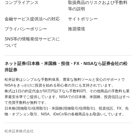
コンプライアンス
取扱商品のリスクおよび手数料
等の説明
金融サービス提供法への対応
サイトポリシー
プライバシーポリシー
推奨環境
SNS等の情報発信サービスに
ついて
ネット証券/日本株・米国株・投信・FX・NISAなら証券会社の松
井証券
松井証券はシンプルな手数料体系、豊富な無料ツールと安心のサポートで
NISAをきっかけに投資を始める初心者の方にも支持されています。
株式は1日の約定代金が50万円以下なら手数料0円、その他商品の手数料も業
界最安水準でご提供しています。NISAでの日本株、米国株、投資信託はすべ
て売買手数料が無料です。
日本株(現物取引/信用取引)・米国株(現物取引/信用取引)、投資信託、FX、先
物・オプション取引、NISA、iDeCo等の各種商品をお取扱いしています。
松井証券株式会社