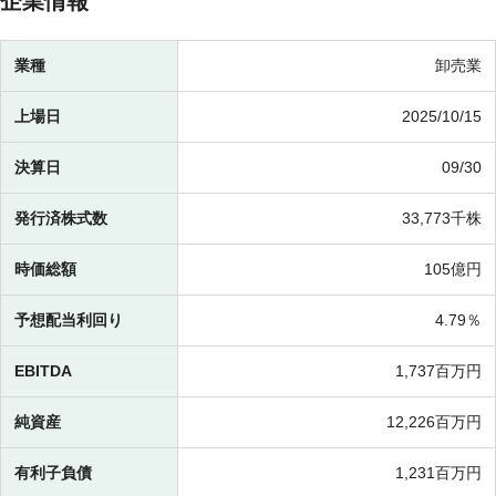
企業情報
業種
卸売業
上場日
2025/10/15
決算日
09/30
発行済株式数
33,773千株
時価総額
105億円
予想配当利回り
4.79％
EBITDA
1,737百万円
純資産
12,226百万円
有利子負債
1,231百万円