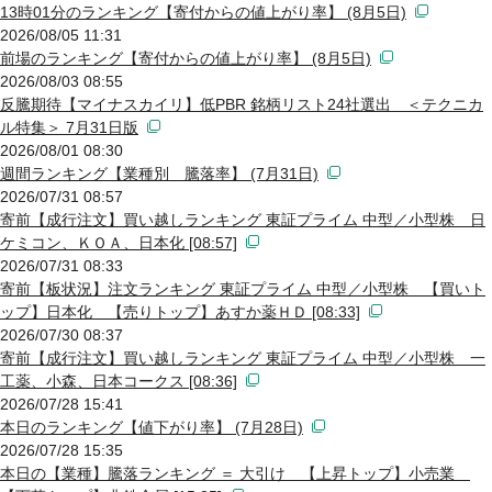
13時01分のランキング【寄付からの値上がり率】 (8月5日)
2026/08/05 11:31
前場のランキング【寄付からの値上がり率】 (8月5日)
2026/08/03 08:55
反騰期待【マイナスカイリ】低PBR 銘柄リスト24社選出 ＜テクニカ
ル特集＞ 7月31日版
2026/08/01 08:30
週間ランキング【業種別 騰落率】 (7月31日)
2026/07/31 08:57
寄前【成行注文】買い越しランキング 東証プライム 中型／小型株 日
ケミコン、ＫＯＡ、日本化 [08:57]
2026/07/31 08:33
寄前【板状況】注文ランキング 東証プライム 中型／小型株 【買いト
ップ】日本化 【売りトップ】あすか薬ＨＤ [08:33]
2026/07/30 08:37
寄前【成行注文】買い越しランキング 東証プライム 中型／小型株 一
工薬、小森、日本コークス [08:36]
2026/07/28 15:41
本日のランキング【値下がり率】 (7月28日)
2026/07/28 15:35
本日の【業種】騰落ランキング ＝ 大引け 【上昇トップ】小売業