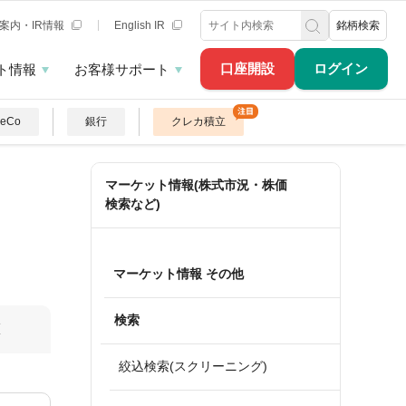
案内・IR情報
English IR
銘柄検索
口座開設
ログイン
ト情報
お客様サポート
DeCo
銀行
クレカ積立
マーケット情報(株式市況・株価
検索など)
マーケット情報 その他
検索
算
絞込検索(スクリーニング)