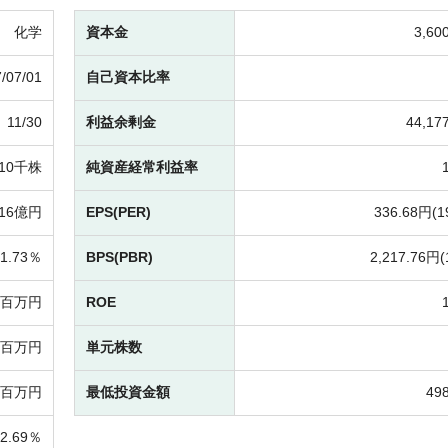
化学
資本金
3,6
/07/01
自己資本比率
11/30
利益余剰金
44,1
410千株
純資産経常利益率
116億円
EPS(PER)
336.68円(
1
1.73％
BPS(PBR)
2,217.76円(
04百万円
ROE
36百万円
単元株数
37百万円
最低投資金額
49
2.69％