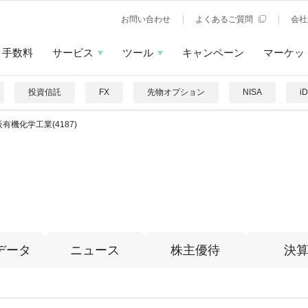
お問い合わせ
よくあるご質問
会社
手数料
サービス
ツール
キャンペーン
マーケッ
投資信託
FX
先物オプション
NISA
i
有機化学工業(4187)
データ
ニュース
株主優待
決