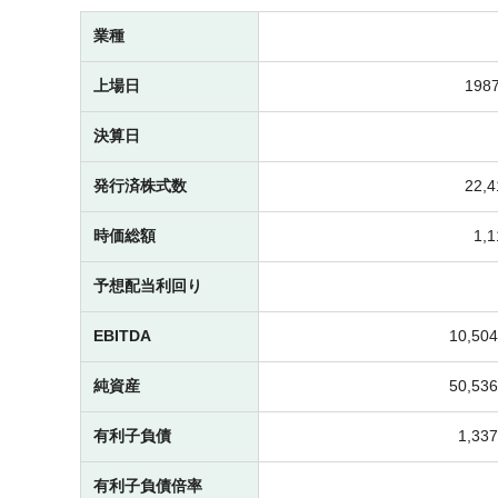
業種
上場日
1987
決算日
発行済株式数
22,
時価総額
1,
予想配当利回り
EBITDA
10,5
純資産
50,5
有利子負債
1,3
有利子負債倍率