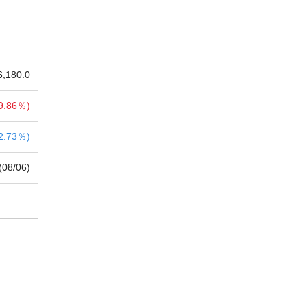
6,180.0
9.86％)
2.73％)
(08/06)