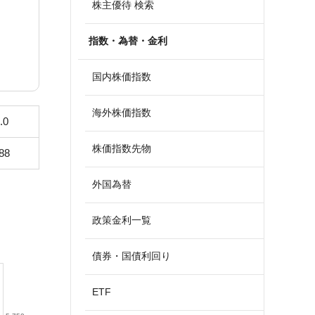
株主優待 検索
指数・為替・金利
国内株価指数
海外株価指数
.0
株価指数先物
88
外国為替
政策金利一覧
債券・国債利回り
ETF