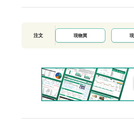
注文
現物買
現