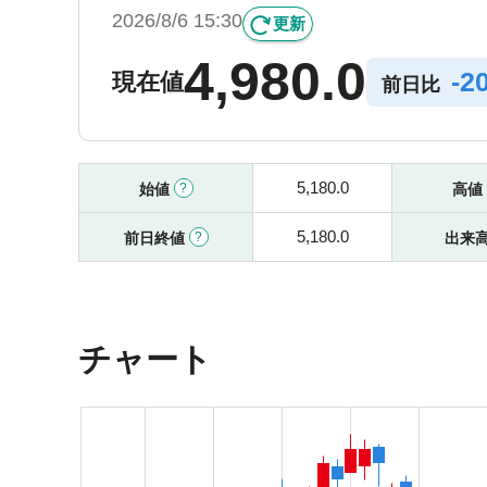
2026/8/6 15:30
更新
4,980.0
-
2
現在値
前日比
5,180.0
始値
高値
5,180.0
前日終値
出来
チャート