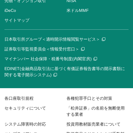
先物・オプション取引
NISA
iDeCo
米ドルMMF
サイトマップ
日本取引所グループ＜適時開示情報閲覧サービス＞
証券取引等監視委員会＜情報受付窓口＞
マイナンバー 社会保障・税番号制度(内閣官房)
EDINET(金融商品取引法に基づく有価証券報告書等の開示書類に
関する電子開示システム)
各口座取引規程
各種犯罪手口とその対策
セキュリティについて
「松井証券」の名前を無断使用
する業者
システム障害時の対応
投資用教材販売業者について