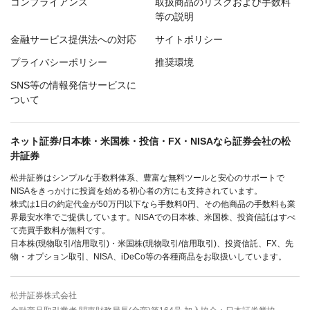
コンプライアンス
取扱商品のリスクおよび手数料
等の説明
金融サービス提供法への対応
サイトポリシー
プライバシーポリシー
推奨環境
SNS等の情報発信サービスに
ついて
ネット証券/日本株・米国株・投信・FX・NISAなら証券会社の松
井証券
松井証券はシンプルな手数料体系、豊富な無料ツールと安心のサポートで
NISAをきっかけに投資を始める初心者の方にも支持されています。
株式は1日の約定代金が50万円以下なら手数料0円、その他商品の手数料も業
界最安水準でご提供しています。NISAでの日本株、米国株、投資信託はすべ
て売買手数料が無料です。
日本株(現物取引/信用取引)・米国株(現物取引/信用取引)、投資信託、FX、先
物・オプション取引、NISA、iDeCo等の各種商品をお取扱いしています。
松井証券株式会社