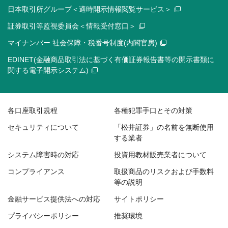
日本取引所グループ＜適時開示情報閲覧サービス＞
証券取引等監視委員会＜情報受付窓口＞
マイナンバー 社会保障・税番号制度(内閣官房)
EDINET(金融商品取引法に基づく有価証券報告書等の開示書類に
関する電子開示システム)
各口座取引規程
各種犯罪手口とその対策
セキュリティについて
「松井証券」の名前を無断使用
する業者
システム障害時の対応
投資用教材販売業者について
コンプライアンス
取扱商品のリスクおよび手数料
等の説明
金融サービス提供法への対応
サイトポリシー
プライバシーポリシー
推奨環境