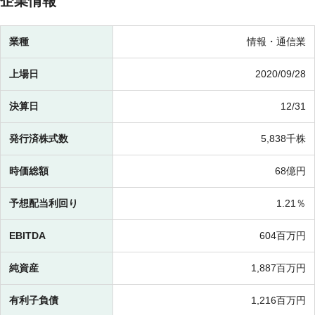
企業情報
業種
情報・通信業
上場日
2020/09/28
決算日
12/31
発行済株式数
5,838千株
時価総額
68億円
予想配当利回り
1.21％
EBITDA
604百万円
純資産
1,887百万円
有利子負債
1,216百万円