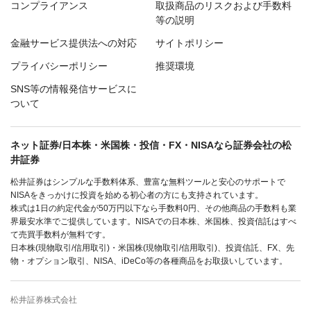
コンプライアンス
取扱商品のリスクおよび手数料
等の説明
金融サービス提供法への対応
サイトポリシー
プライバシーポリシー
推奨環境
SNS等の情報発信サービスに
ついて
ネット証券/日本株・米国株・投信・FX・NISAなら証券会社の松
井証券
松井証券はシンプルな手数料体系、豊富な無料ツールと安心のサポートで
NISAをきっかけに投資を始める初心者の方にも支持されています。
株式は1日の約定代金が50万円以下なら手数料0円、その他商品の手数料も業
界最安水準でご提供しています。NISAでの日本株、米国株、投資信託はすべ
て売買手数料が無料です。
日本株(現物取引/信用取引)・米国株(現物取引/信用取引)、投資信託、FX、先
物・オプション取引、NISA、iDeCo等の各種商品をお取扱いしています。
松井証券株式会社