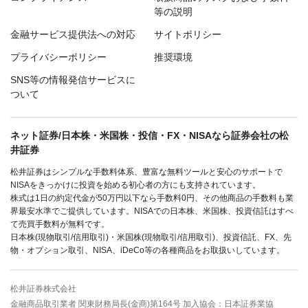
等の説明
金融サービス提供法への対応
サイトポリシー
プライバシーポリシー
推奨環境
SNS等の情報発信サービスに
ついて
ネット証券/日本株・米国株・投信・FX・NISAなら証券会社の松
井証券
松井証券はシンプルな手数料体系、豊富な無料ツールと安心のサポートで
NISAをきっかけに投資を始める初心者の方にも支持されています。
株式は1日の約定代金が50万円以下なら手数料0円、その他商品の手数料も業
界最安水準でご提供しています。NISAでの日本株、米国株、投資信託はすべ
て売買手数料が無料です。
日本株(現物取引/信用取引)・米国株(現物取引/信用取引)、投資信託、FX、先
物・オプション取引、NISA、iDeCo等の各種商品をお取扱いしています。
松井証券株式会社
金融商品取引業者 関東財務局長(金商)第164号 加入協会：日本証券業協