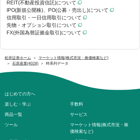
REIT(不動産投資信託)について
IPO(新規公開株)、PO(公募・売出し)について
信用取引・一日信用取引について
先物・オプション取引について
FX(外国為替証拠金取引)について
松井証券ホーム
マーケット情報(株式市況・株価検索など)
石原産業(4028)
時系列データ
はじめての方へ
楽しむ・学ぶ
手数料
商品一覧
サービス
ツール
マーケット情報(株式市況・株
価検索など)