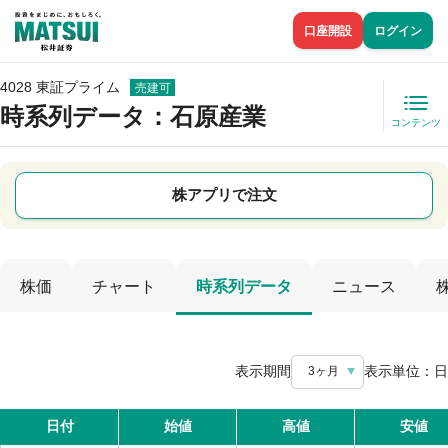
口座開設
ログイン
4028 東証プライム
売建可
時系列データ
：石原産業
コンテンツ
株アプリで注文
株価
チャート
時系列データ
ニュース
表示期間
表示単位：
日
3ヶ月
日付
始値
高値
安値