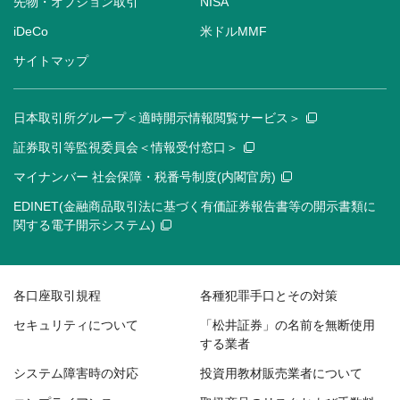
先物・オプション取引
NISA
iDeCo
米ドルMMF
サイトマップ
日本取引所グループ＜適時開示情報閲覧サービス＞
証券取引等監視委員会＜情報受付窓口＞
マイナンバー 社会保障・税番号制度(内閣官房)
EDINET(金融商品取引法に基づく有価証券報告書等の開示書類に
関する電子開示システム)
各口座取引規程
各種犯罪手口とその対策
セキュリティについて
「松井証券」の名前を無断使用
する業者
システム障害時の対応
投資用教材販売業者について