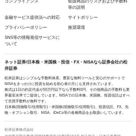
コンプライアンス
取扱商品のリスクおよび手数料
等の説明
金融サービス提供法への対応
サイトポリシー
プライバシーポリシー
推奨環境
SNS等の情報発信サービスに
ついて
ネット証券/日本株・米国株・投信・FX・NISAなら証券会社の松
井証券
松井証券はシンプルな手数料体系、豊富な無料ツールと安心のサポートで
NISAをきっかけに投資を始める初心者の方にも支持されています。
株式は1日の約定代金が50万円以下なら手数料0円、その他商品の手数料も業
界最安水準でご提供しています。NISAでの日本株、米国株、投資信託はすべ
て売買手数料が無料です。
日本株(現物取引/信用取引)・米国株(現物取引/信用取引)、投資信託、FX、先
物・オプション取引、NISA、iDeCo等の各種商品をお取扱いしています。
松井証券株式会社