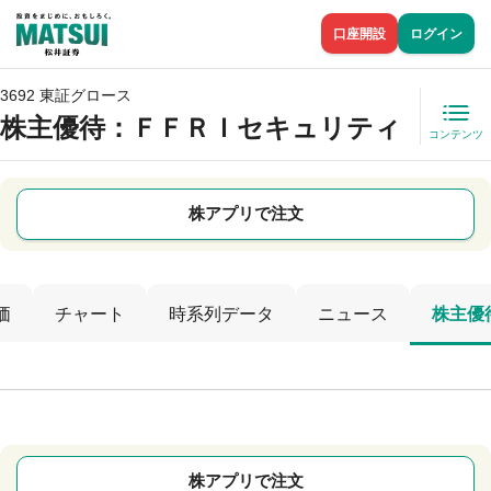
口座開設
ログイン
3692 東証グロース
株主優待
：ＦＦＲＩセキュリティ
コンテンツ
株アプリで注文
価
チャート
時系列データ
ニュース
株主優
株アプリで注文