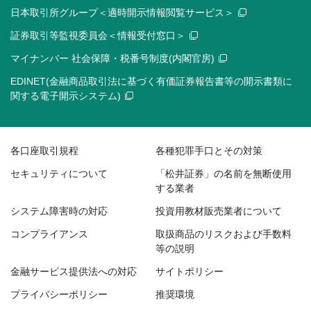
日本取引所グループ＜適時開示情報閲覧サービス＞
証券取引等監視委員会＜情報受付窓口＞
マイナンバー 社会保障・税番号制度(内閣官房)
EDINET(金融商品取引法に基づく有価証券報告書等の開示書類に
関する電子開示システム)
各口座取引規程
各種犯罪手口とその対策
セキュリティについて
「松井証券」の名前を無断使用
する業者
システム障害時の対応
投資用教材販売業者について
コンプライアンス
取扱商品のリスクおよび手数料
等の説明
金融サービス提供法への対応
サイトポリシー
プライバシーポリシー
推奨環境