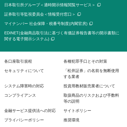
日本取引所グループ＜適時開示情報閲覧サービス＞
証券取引等監視委員会＜情報受付窓口＞
マイナンバー 社会保障・税番号制度(内閣官房)
EDINET(金融商品取引法に基づく有価証券報告書等の開示書類に
関する電子開示システム)
各口座取引規程
各種犯罪手口とその対策
セキュリティについて
「松井証券」の名前を無断使用
する業者
システム障害時の対応
投資用教材販売業者について
コンプライアンス
取扱商品のリスクおよび手数料
等の説明
金融サービス提供法への対応
サイトポリシー
プライバシーポリシー
推奨環境