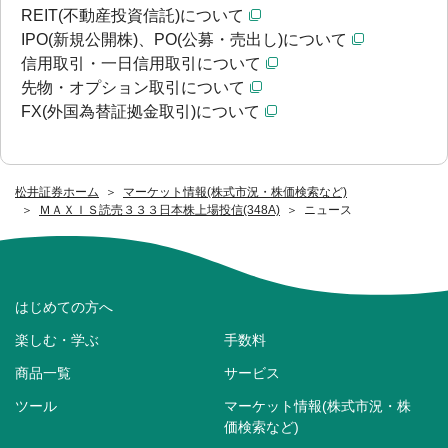
REIT(不動産投資信託)について
IPO(新規公開株)、PO(公募・売出し)について
信用取引・一日信用取引について
先物・オプション取引について
FX(外国為替証拠金取引)について
松井証券ホーム
マーケット情報(株式市況・株価検索など)
ＭＡＸＩＳ読売３３３日本株上場投信(348A)
ニュース
はじめての方へ
楽しむ・学ぶ
手数料
商品一覧
サービス
ツール
マーケット情報(株式市況・株
価検索など)