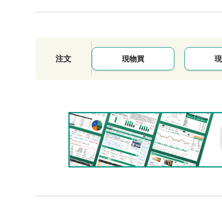
注文
現物買
現