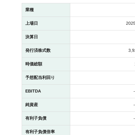
業種
上場日
2025
決算日
発行済株式数
3,
時価総額
予想配当利回り
EBITDA
純資産
有利子負債
有利子負債倍率