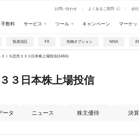
お問い合わせ
よくあるご質問
会社
手数料
サービス
ツール
キャンペーン
マーケッ
投資信託
FX
先物オプション
NISA
i
ＡＸＩＳ読売３３３日本株上場投信(348A)
３３日本株上場投信
データ
ニュース
株主優待
決