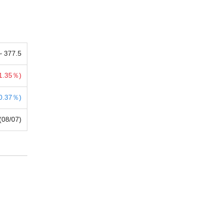
 ~
377.5
1.35％)
0.37％)
(08/07)