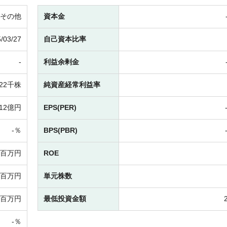
その他
資本金
/03/27
自己資本比率
-
利益余剰金
922千株
純資産経常利益率
12億円
EPS(PER)
-％
BPS(PBR)
-百万円
ROE
-百万円
単元株数
-百万円
最低投資金額
-％