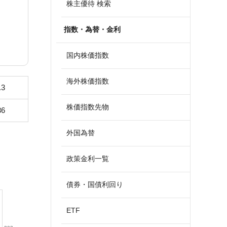
株主優待 検索
指数・為替・金利
国内株価指数
海外株価指数
.3
株価指数先物
86
外国為替
政策金利一覧
債券・国債利回り
ETF