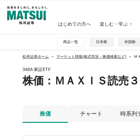
はじめての方へ
楽しむ・学ぶ
商品一覧
日本株
米国株
松井証券ホーム
マーケット情報(株式市況・株価検索など)
Ｍ
348A 東証ETF
株価
：ＭＡＸＩＳ読売３
株価
チャート
時系列