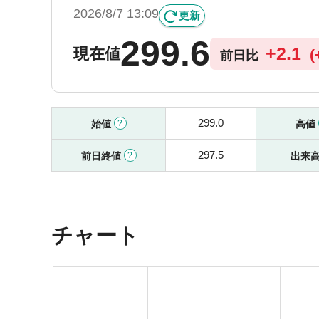
2026/8/7 13:09
更新
299.6
+
2.1
現在値
(
前日比
299.0
始値
高値
297.5
前日終値
出来
チャート