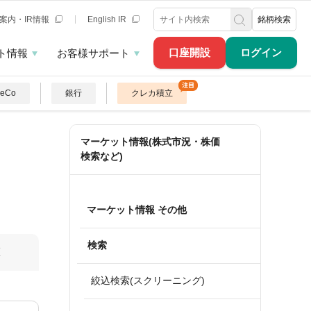
案内・IR情報
English IR
銘柄検索
口座開設
ログイン
ト情報
お客様サポート
DeCo
銀行
クレカ積立
マーケット情報(株式市況・株価
検索など)
マーケット情報 その他
検索
算
絞込検索(スクリーニング)