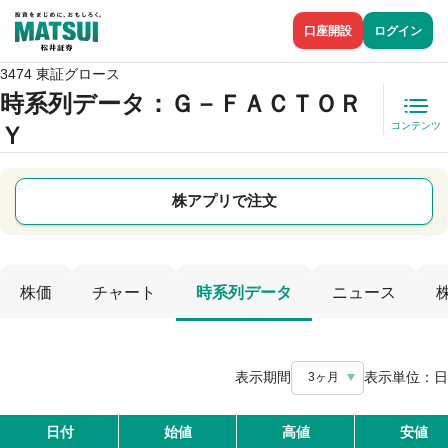
口座開設
ログイン
3474 東証グロース
時系列データ
：Ｇ－ＦＡＣＴＯＲ
コンテンツ
Ｙ
株アプリで注文
株価
チャート
時系列データ
ニュース
表示期間
表示単位：
日
3ヶ月
日付
始値
高値
安値