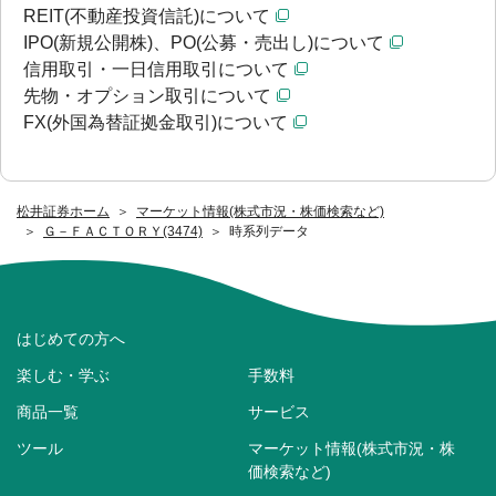
REIT(不動産投資信託)について
IPO(新規公開株)、PO(公募・売出し)について
信用取引・一日信用取引について
先物・オプション取引について
FX(外国為替証拠金取引)について
松井証券ホーム
マーケット情報(株式市況・株価検索など)
Ｇ－ＦＡＣＴＯＲＹ(3474)
時系列データ
はじめての方へ
楽しむ・学ぶ
手数料
商品一覧
サービス
ツール
マーケット情報(株式市況・株
価検索など)