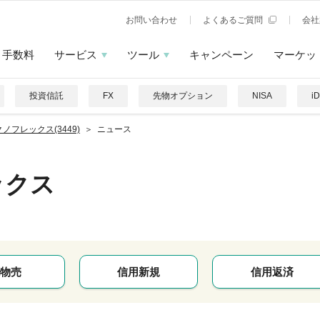
お問い合わせ
よくあるご質問
会社
手数料
サービス
ツール
キャンペーン
マーケッ
投資信託
FX
先物オプション
NISA
i
ノフレックス(3449)
ニュース
ックス
物売
信用新規
信用返済