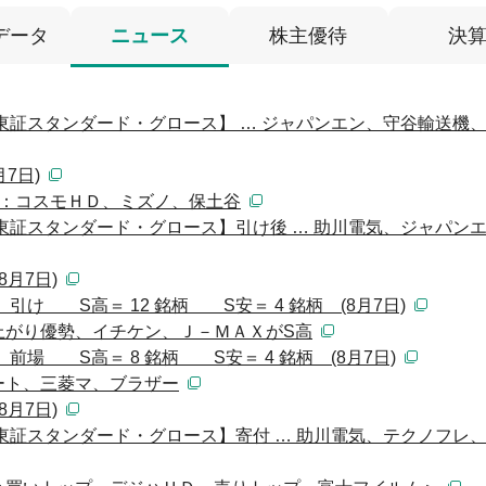
データ
ニュース
株主優待
決
東証スタンダード・グロース】 … ジャパンエン、守谷輸送機
7日)
）：コスモＨＤ、ミズノ、保土谷
東証スタンダード・グロース】引け後 … 助川電気、ジャパン
月7日)
け S高＝ 12 銘柄 S安＝ 4 銘柄 (8月7日)
上がり優勢、イチケン、Ｊ－ＭＡＸがS高
前場 S高＝ 8 銘柄 S安＝ 4 銘柄 (8月7日)
ート、三菱マ、ブラザー
月7日)
東証スタンダード・グロース】寄付 … 助川電気、テクノフレ