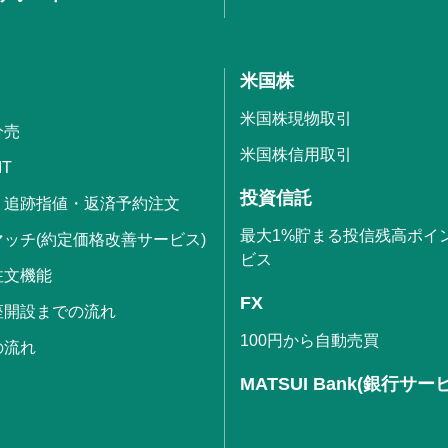
米国株
米国株現物取引
分売
米国株信用取引
IT
投資信託
・追跡指値・返済予約注文
最大1%貯まる投信残高ポイ
ッチ(約定価格改善サービス)
ビス
注文機能
FX
座開設までの流れ
100円から自動売買
の流れ
MATSUI Bank(銀行サー