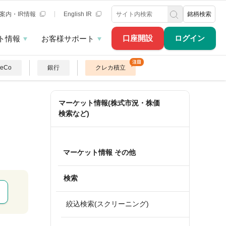
案内・IR情報
English IR
銘柄検索
口座開設
ログイン
ト情報
お客様サポート
DeCo
銀行
クレカ積立
マーケット情報(株式市況・株価
検索など)
マーケット情報 その他
検索
絞込検索(スクリーニング)