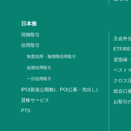
日本株
現物取引
立会外
信用取引
ETF/RE
制度信用・無期限信用取引
逆指値
短期信用取引
ベストマ
一日信用取引
クロス
IPO(新規公開株)、PO(公募・売出し)
総合口
貸株サービス
お取引
PTS