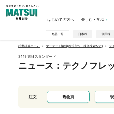
はじめての方へ
楽しむ・学ぶ
商品一覧
日本株
米国株
松井証券ホーム
マーケット情報(株式市況・株価検索など)
テク
3449 東証スタンダード
ニュース
：テクノフレ
注文
現物買
現