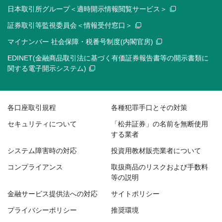
日本取引所グループ＜適時開示情報閲覧サービス＞
証券取引等監視委員会＜情報受付窓口＞
マイナンバー 社会保障・税番号制度(内閣官房)
EDINET(金融商品取引法に基づく有価証券報告書等の開示書類に
関する電子開示システム)
各口座取引規程
各種犯罪手口とその対策
セキュリティについて
「松井証券」の名前を無断使用
する業者
システム障害時の対応
投資用教材販売業者について
コンプライアンス
取扱商品のリスクおよび手数料
等の説明
金融サービス提供法への対応
サイトポリシー
プライバシーポリシー
推奨環境