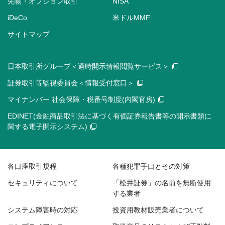
先物・オプション取引
NISA
iDeCo
米ドルMMF
サイトマップ
日本取引所グループ＜適時開示情報閲覧サービス＞
証券取引等監視委員会＜情報受付窓口＞
マイナンバー 社会保障・税番号制度(内閣官房)
EDINET(金融商品取引法に基づく有価証券報告書等の開示書類に
関する電子開示システム)
各口座取引規程
各種犯罪手口とその対策
セキュリティについて
「松井証券」の名前を無断使用
する業者
システム障害時の対応
投資用教材販売業者について