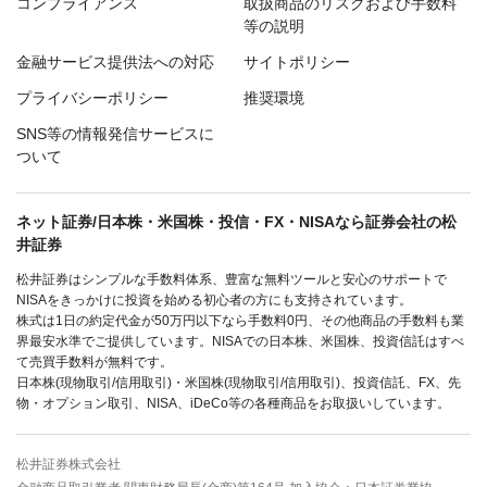
コンプライアンス
取扱商品のリスクおよび手数料
等の説明
金融サービス提供法への対応
サイトポリシー
プライバシーポリシー
推奨環境
SNS等の情報発信サービスに
ついて
ネット証券/日本株・米国株・投信・FX・NISAなら証券会社の松
井証券
松井証券はシンプルな手数料体系、豊富な無料ツールと安心のサポートで
NISAをきっかけに投資を始める初心者の方にも支持されています。
株式は1日の約定代金が50万円以下なら手数料0円、その他商品の手数料も業
界最安水準でご提供しています。NISAでの日本株、米国株、投資信託はすべ
て売買手数料が無料です。
日本株(現物取引/信用取引)・米国株(現物取引/信用取引)、投資信託、FX、先
物・オプション取引、NISA、iDeCo等の各種商品をお取扱いしています。
松井証券株式会社