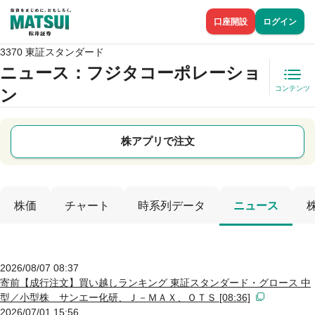
口座開設
ログイン
3370 東証スタンダード
ニュース
：フジタコーポレーショ
コンテンツ
ン
株アプリで注文
株価
チャート
時系列データ
ニュース
2026/08/07 08:37
寄前【成行注文】買い越しランキング 東証スタンダード・グロース 中
型／小型株 サンエー化研、Ｊ－ＭＡＸ、ＯＴＳ [08:36]
2026/07/01 15:56