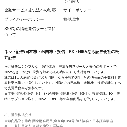
等の説明
金融サービス提供法への対応
サイトポリシー
プライバシーポリシー
推奨環境
SNS等の情報発信サービスに
ついて
ネット証券/日本株・米国株・投信・FX・NISAなら証券会社の松
井証券
松井証券はシンプルな手数料体系、豊富な無料ツールと安心のサポートで
NISAをきっかけに投資を始める初心者の方にも支持されています。
株式は1日の約定代金が50万円以下なら手数料0円、その他商品の手数料も業
界最安水準でご提供しています。NISAでの日本株、米国株、投資信託はすべ
て売買手数料が無料です。
日本株(現物取引/信用取引)・米国株(現物取引/信用取引)、投資信託、FX、先
物・オプション取引、NISA、iDeCo等の各種商品をお取扱いしています。
松井証券株式会社
金融商品取引業者 関東財務局長(金商)第164号 加入協会：日本証券業協
会、一般社団法人 金融先物取引業協会