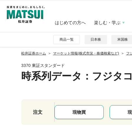
はじめての方へ
楽しむ・学ぶ
商品一覧
日本株
米国株
松井証券ホーム
マーケット情報(株式市況・株価検索など)
フジ
3370 東証スタンダード
時系列データ
：フジタ
注文
現物買
現