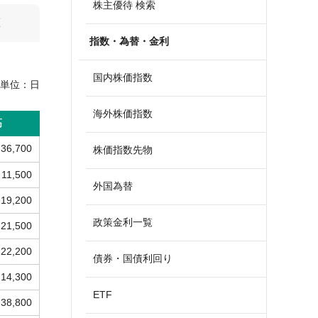
株主優待 検索
算
指数・為替・金利
国内株価指数
単位：
日
海外株価指数
高
36,700
株価指数先物
11,500
外国為替
19,200
政策金利一覧
21,500
22,200
債券・国債利回り
14,300
ETF
38,800