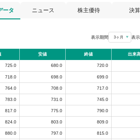
データ
ニュース
株主優待
決
表示期間
表示
3ヶ月
値
安値
終値
出来
725.0
680.0
720.0
718.0
698.0
699.0
764.0
708.0
717.0
783.0
731.0
745.0
817.0
775.0
790.0
824.0
803.0
809.0
880.0
797.0
815.0