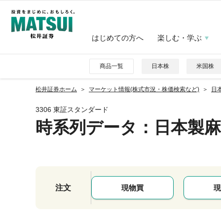
はじめての方へ
楽しむ・学ぶ
商品一覧
日本株
米国株
松井証券ホーム
マーケット情報(株式市況・株価検索など)
日本
3306 東証スタンダード
時系列データ
：日本製麻
注文
現物買
現