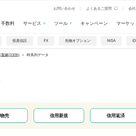
お問い合わせ
よくあるご質問
会社
手数料
サービス
ツール
キャンペーン
マーケッ
投資信託
FX
先物オプション
NISA
i
製麻(3306)
時系列データ
物売
信用新規
信用返済