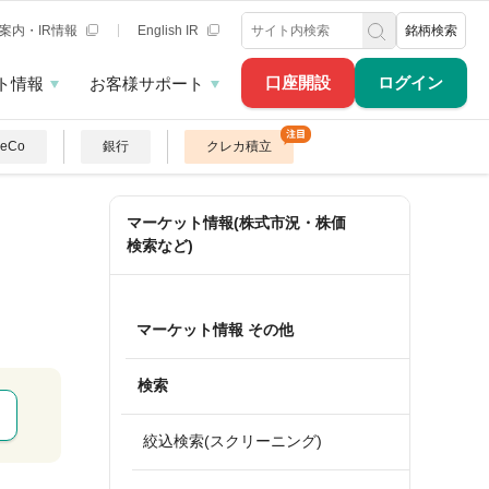
案内・IR情報
English IR
銘柄検索
口座開設
ログイン
ト情報
お客様サポート
DeCo
銀行
クレカ積立
マーケット情報(株式市況・株価
検索など)
マーケット情報 その他
検索
絞込検索(スクリーニング)