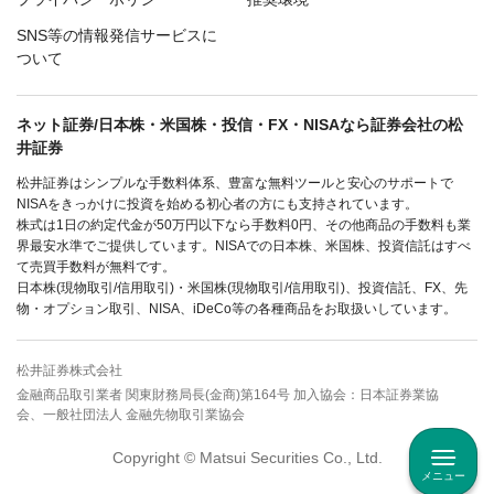
SNS等の情報発信サービスに
ついて
ネット証券/日本株・米国株・投信・FX・NISAなら証券会社の松
井証券
松井証券はシンプルな手数料体系、豊富な無料ツールと安心のサポートで
NISAをきっかけに投資を始める初心者の方にも支持されています。
株式は1日の約定代金が50万円以下なら手数料0円、その他商品の手数料も業
界最安水準でご提供しています。NISAでの日本株、米国株、投資信託はすべ
て売買手数料が無料です。
日本株(現物取引/信用取引)・米国株(現物取引/信用取引)、投資信託、FX、先
物・オプション取引、NISA、iDeCo等の各種商品をお取扱いしています。
松井証券株式会社
金融商品取引業者 関東財務局長(金商)第164号 加入協会：日本証券業協
会、一般社団法人 金融先物取引業協会
Copyright © Matsui Securities Co., Ltd.
メニュー