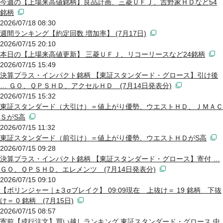
今週の【上場来高値銘柄】良品計画、三菱ＵＦＪ、吉野家ＨＤなど54
銘柄
2026/07/18 08:30
週間ランキング【約定回数 増加率】 (7月17日)
2026/07/15 20:10
本日の【上場来高値更新】 三菱ＵＦＪ、リコーリースなど24銘柄
2026/07/15 15:49
決算プラス・インパクト銘柄 【東証スタンダード・グロース】引け後
… ＧＯ、ＱＰＳＨＤ、アクセルＨＤ (7月14日発表分)
2026/07/15 15:32
東証スタンダード（大引け）＝値上がり優勢、ウエストＨＤ、ＪＭＡＣ
ＳがS高
2026/07/15 11:32
東証スタンダード（前引け）＝値上がり優勢、ウエストＨＤがS高
2026/07/15 09:28
決算プラス・インパクト銘柄 【東証スタンダード・グロース】寄付 …
ＧＯ、ＱＰＳＨＤ、エレメンツ (7月14日発表分)
2026/07/15 09:10
【ボリンジャー｜±３σブレイク】 09:09現在 上抜け＝ 19 銘柄 下抜
け＝ 0 銘柄 (7月15日)
2026/07/15 08:57
寄前【成行注文】買い越しランキング 東証スタンダード・グロース 中