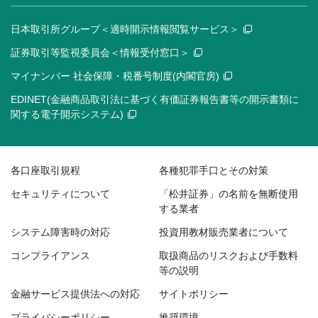
日本取引所グループ＜適時開示情報閲覧サービス＞
証券取引等監視委員会＜情報受付窓口＞
マイナンバー 社会保障・税番号制度(内閣官房)
EDINET(金融商品取引法に基づく有価証券報告書等の開示書類に
関する電子開示システム)
各口座取引規程
各種犯罪手口とその対策
セキュリティについて
「松井証券」の名前を無断使用
する業者
システム障害時の対応
投資用教材販売業者について
コンプライアンス
取扱商品のリスクおよび手数料
等の説明
金融サービス提供法への対応
サイトポリシー
プライバシーポリシー
推奨環境