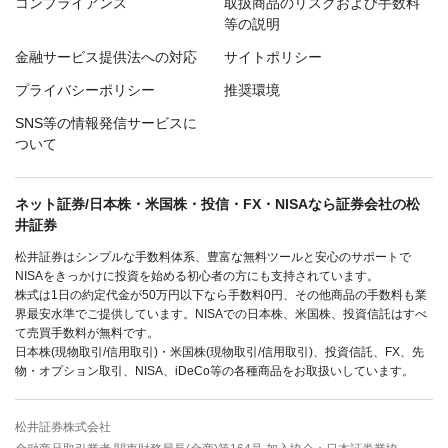
コンプライアンス
取扱商品のリスクおよび手数料
等の説明
金融サービス提供法への対応
サイトポリシー
プライバシーポリシー
推奨環境
SNS等の情報発信サービスに
ついて
ネット証券/日本株・米国株・投信・FX・NISAなら証券会社の松
井証券
松井証券はシンプルな手数料体系、豊富な無料ツールと安心のサポートで
NISAをきっかけに投資を始める初心者の方にも支持されています。
株式は1日の約定代金が50万円以下なら手数料0円、その他商品の手数料も業
界最安水準でご提供しています。NISAでの日本株、米国株、投資信託はすべ
て売買手数料が無料です。
日本株(現物取引/信用取引)・米国株(現物取引/信用取引)、投資信託、FX、先
物・オプション取引、NISA、iDeCo等の各種商品をお取扱いしています。
松井証券株式会社