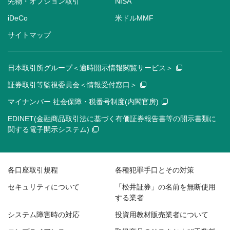
先物・オプション取引
NISA
iDeCo
米ドルMMF
サイトマップ
日本取引所グループ＜適時開示情報閲覧サービス＞
証券取引等監視委員会＜情報受付窓口＞
マイナンバー 社会保障・税番号制度(内閣官房)
EDINET(金融商品取引法に基づく有価証券報告書等の開示書類に
関する電子開示システム)
各口座取引規程
各種犯罪手口とその対策
セキュリティについて
「松井証券」の名前を無断使用
する業者
システム障害時の対応
投資用教材販売業者について