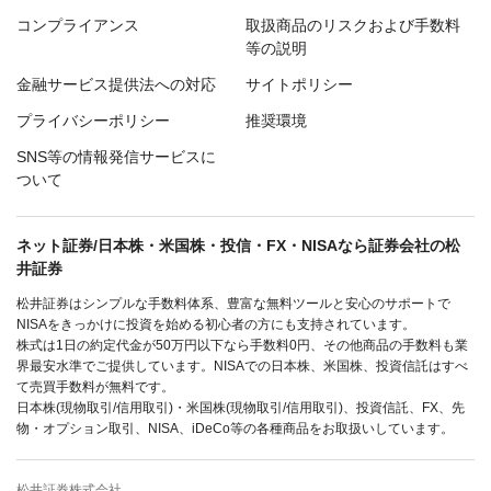
コンプライアンス
取扱商品のリスクおよび手数料
等の説明
金融サービス提供法への対応
サイトポリシー
プライバシーポリシー
推奨環境
SNS等の情報発信サービスに
ついて
ネット証券/日本株・米国株・投信・FX・NISAなら証券会社の松
井証券
松井証券はシンプルな手数料体系、豊富な無料ツールと安心のサポートで
NISAをきっかけに投資を始める初心者の方にも支持されています。
株式は1日の約定代金が50万円以下なら手数料0円、その他商品の手数料も業
界最安水準でご提供しています。NISAでの日本株、米国株、投資信託はすべ
て売買手数料が無料です。
日本株(現物取引/信用取引)・米国株(現物取引/信用取引)、投資信託、FX、先
物・オプション取引、NISA、iDeCo等の各種商品をお取扱いしています。
松井証券株式会社