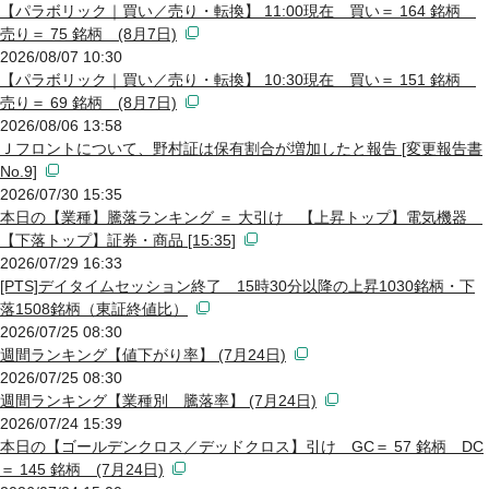
【パラボリック｜買い／売り・転換】 11:00現在 買い＝ 164 銘柄
売り＝ 75 銘柄 (8月7日)
2026/08/07 10:30
【パラボリック｜買い／売り・転換】 10:30現在 買い＝ 151 銘柄
売り＝ 69 銘柄 (8月7日)
2026/08/06 13:58
Ｊフロントについて、野村証は保有割合が増加したと報告 [変更報告書
No.9]
2026/07/30 15:35
本日の【業種】騰落ランキング ＝ 大引け 【上昇トップ】電気機器
【下落トップ】証券・商品 [15:35]
2026/07/29 16:33
[PTS]デイタイムセッション終了 15時30分以降の上昇1030銘柄・下
落1508銘柄（東証終値比）
2026/07/25 08:30
週間ランキング【値下がり率】 (7月24日)
2026/07/25 08:30
週間ランキング【業種別 騰落率】 (7月24日)
2026/07/24 15:39
本日の【ゴールデンクロス／デッドクロス】引け GC＝ 57 銘柄 DC
＝ 145 銘柄 (7月24日)