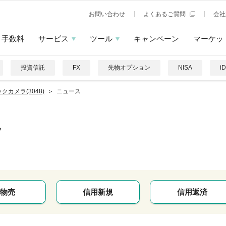
お問い合わせ
よくあるご質問
会社
手数料
サービス
ツール
キャンペーン
マーケッ
投資信託
FX
先物オプション
NISA
i
クカメラ(3048)
ニュース
ラ
物売
信用新規
信用返済