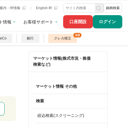
案内・IR情報
English IR
銘柄検索
口座開設
ログイン
ト情報
お客様サポート
DeCo
銀行
クレカ積立
マーケット情報(株式市況・株価
検索など)
マーケット情報 その他
検索
絞込検索(スクリーニング)