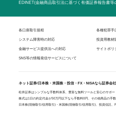
EDINET(金融商品取引法に基づく有価証券報告書
各口座取引規程
各種犯罪手
システム障害時の対応
投資用教材
金融サービス提供法への対応
サイトポリ
SNS等の情報発信サービスについて
ネット証券/日本株・米国株・投信・FX・NISAなら証券会
松井証券はシンプルな手数料体系、豊富な無料ツールと安心のサポート
株式は1日の約定代金が50万円以下なら手数料0円、その他商品の手
日本株(現物取引/信用取引)・米国株(現物取引/信用取引)、投資信託、