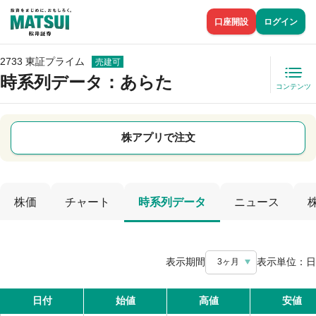
口座開設
ログイン
2733 東証プライム
売建可
時系列データ
：あらた
コンテンツ
株アプリで注文
株価
チャート
時系列データ
ニュース
表示期間
表示単位：
日
3ヶ月
日付
始値
高値
安値