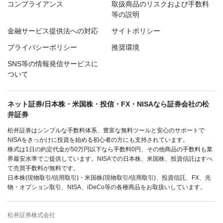
コンプライアンス
取扱商品のリスクおよび手数料
等の説明
金融サービス提供法への対応
サイトポリシー
プライバシーポリシー
推奨環境
SNS等の情報発信サービスに
ついて
ネット証券/日本株・米国株・投信・FX・NISAなら証券会社の松
井証券
松井証券はシンプルな手数料体系、豊富な無料ツールと安心のサポートで
NISAをきっかけに投資を始める初心者の方にも支持されています。
株式は1日の約定代金が50万円以下なら手数料0円、その他商品の手数料も業
界最安水準でご提供しています。NISAでの日本株、米国株、投資信託はすべ
て売買手数料が無料です。
日本株(現物取引/信用取引)・米国株(現物取引/信用取引)、投資信託、FX、先
物・オプション取引、NISA、iDeCo等の各種商品をお取扱いしています。
松井証券株式会社