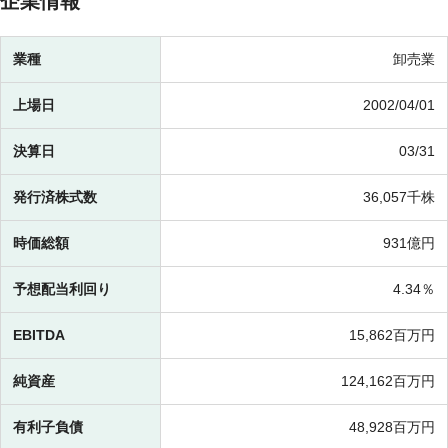
企業情報
業種
卸売業
上場日
2002/04/01
決算日
03/31
発行済株式数
36,057千株
時価総額
931億円
予想配当利回り
4.34％
EBITDA
15,862百万円
純資産
124,162百万円
有利子負債
48,928百万円