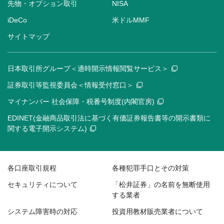
先物・オプション取引
NISA
iDeCo
米ドルMMF
サイトマップ
日本取引所グループ＜適時開示情報閲覧サービス＞
証券取引等監視委員会＜情報受付窓口＞
マイナンバー 社会保障・税番号制度(内閣官房)
EDINET(金融商品取引法に基づく有価証券報告書等の開示書類に
関する電子開示システム)
各口座取引規程
各種犯罪手口とその対策
セキュリティについて
「松井証券」の名前を無断使用
する業者
システム障害時の対応
投資用教材販売業者について