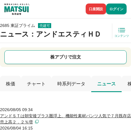
口座開設
ログイン
2685 東証プライム
売建可
ニュース
：アンドエスティＨＤ
コンテンツ
株アプリで注文
株価
チャート
時系列データ
ニュース
2026/08/05 09:34
アンドＳＴは朝安後プラス圏浮上、機能性素材パンツ人気で７月既存店
売上高２．２％増
2026/08/04 16:15