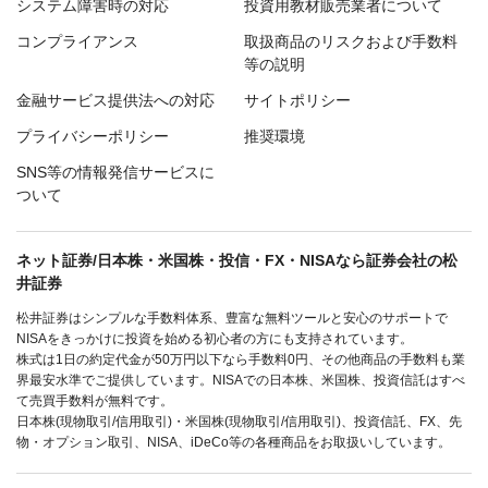
システム障害時の対応
投資用教材販売業者について
コンプライアンス
取扱商品のリスクおよび手数料
等の説明
金融サービス提供法への対応
サイトポリシー
プライバシーポリシー
推奨環境
SNS等の情報発信サービスに
ついて
ネット証券/日本株・米国株・投信・FX・NISAなら証券会社の松
井証券
松井証券はシンプルな手数料体系、豊富な無料ツールと安心のサポートで
NISAをきっかけに投資を始める初心者の方にも支持されています。
株式は1日の約定代金が50万円以下なら手数料0円、その他商品の手数料も業
界最安水準でご提供しています。NISAでの日本株、米国株、投資信託はすべ
て売買手数料が無料です。
日本株(現物取引/信用取引)・米国株(現物取引/信用取引)、投資信託、FX、先
物・オプション取引、NISA、iDeCo等の各種商品をお取扱いしています。