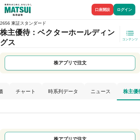
口座開設
ログイン
2656 東証スタンダード
株主優待
：ベクターホールディン
コンテンツ
グス
株アプリで注文
価
チャート
時系列データ
ニュース
株主優
株アプリで注文