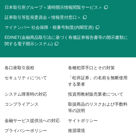
日本取引所グループ＜適時開示情報閲覧サービス＞
証券取引等監視委員会＜情報受付窓口＞
マイナンバー 社会保障・税番号制度(内閣官房)
EDINET(金融商品取引法に基づく有価証券報告書等の開示書類に
関する電子開示システム)
各口座取引規程
各種犯罪手口とその対策
セキュリティについて
「松井証券」の名前を無断使用
する業者
システム障害時の対応
投資用教材販売業者について
コンプライアンス
取扱商品のリスクおよび手数料
等の説明
金融サービス提供法への対応
サイトポリシー
プライバシーポリシー
推奨環境