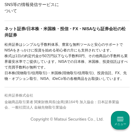
SNS等の情報発信サービスに
ついて
ネット証券/日本株・米国株・投信・FX・NISAなら証券会社の松
井証券
松井証券はシンプルな手数料体系、豊富な無料ツールと安心のサポートで
NISAをきっかけに投資を始める初心者の方にも支持されています。
株式は1日の約定代金が50万円以下なら手数料0円、その他商品の手数料も業
界最安水準でご提供しています。NISAでの日本株、米国株、投資信託はすべ
て売買手数料が無料です。
日本株(現物取引/信用取引)・米国株(現物取引/信用取引)、投資信託、FX、先
物・オプション取引、NISA、iDeCo等の各種商品をお取扱いしています。
松井証券株式会社
金融商品取引業者 関東財務局長(金商)第164号 加入協会：日本証券業協
会、一般社団法人 金融先物取引業協会
Copyright © Matsui Securities Co., Ltd.
メニュー