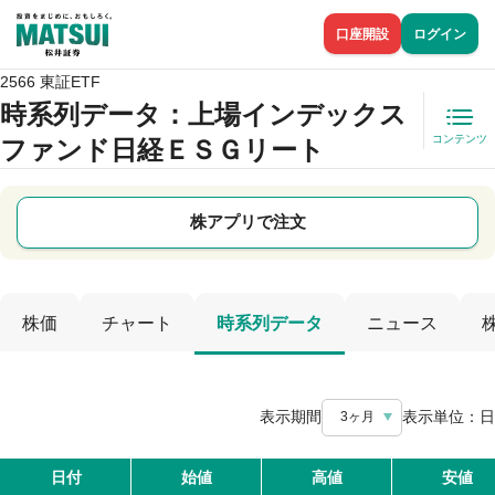
口座開設
ログイン
2566 東証ETF
時系列データ
：上場インデックス
コンテンツ
ファンド日経ＥＳＧリート
株アプリで注文
株価
チャート
時系列データ
ニュース
表示期間
表示単位：
日
3ヶ月
日付
始値
高値
安値