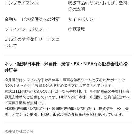
コンプライアンス
取扱商品のリスクおよび手数料
等の説明
金融サービス提供法への対応
サイトポリシー
プライバシーポリシー
推奨環境
SNS等の情報発信サービスに
ついて
ネット証券/日本株・米国株・投信・FX・NISAなら証券会社の松
井証券
松井証券はシンプルな手数料体系、豊富な無料ツールと安心のサポートで
NISAをきっかけに投資を始める初心者の方にも支持されています。
株式は1日の約定代金が50万円以下なら手数料0円、その他商品の手数料も業
界最安水準でご提供しています。NISAでの日本株、米国株、投資信託はすべ
て売買手数料が無料です。
日本株(現物取引/信用取引)・米国株(現物取引/信用取引)、投資信託、FX、先
物・オプション取引、NISA、iDeCo等の各種商品をお取扱いしています。
松井証券株式会社