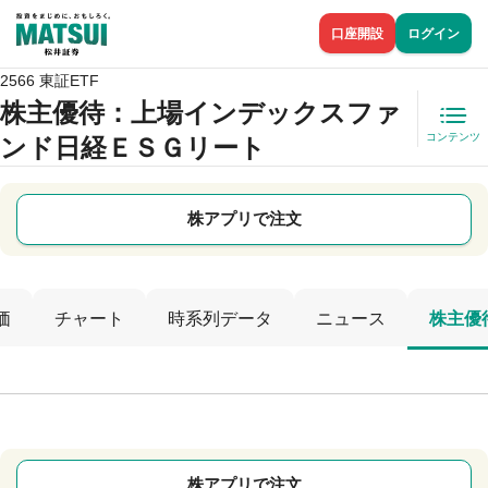
口座開設
ログイン
2566 東証ETF
株主優待
：上場インデックスファ
コンテンツ
ンド日経ＥＳＧリート
株アプリで注文
価
チャート
時系列データ
ニュース
株主優
株アプリで注文