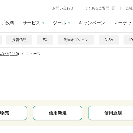
お問い合わせ
よくあるご質問
会社
手数料
サービス
ツール
キャンペーン
マーケッ
投資信託
FX
先物オプション
NISA
i
なび(2440)
ニュース
物売
信用新規
信用返済