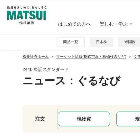
はじめての方へ
楽しむ・学ぶ
商品一覧
日本株
米国株
松井証券ホーム
マーケット情報(株式市況・株価検索など)
ぐる
2440 東証スタンダード
ニュース
：ぐるなび
注文
現物買
現