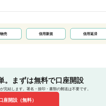
物売
信用新規
信用返済
単。
まずは無料で口座開設
が完結します。
署名・捺印・書類の郵送は不要です。
口座開設（無料）