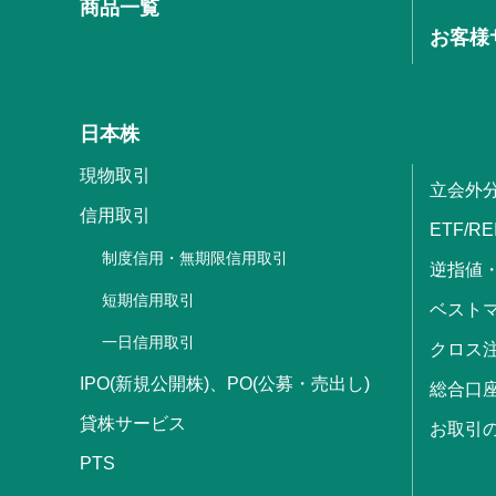
商品一覧
お客様
日本株
現物取引
立会外
信用取引
ETF/RE
制度信用・無期限信用取引
逆指値
短期信用取引
ベストマ
一日信用取引
クロス
IPO(新規公開株)、PO(公募・売出し)
総合口
貸株サービス
お取引
PTS