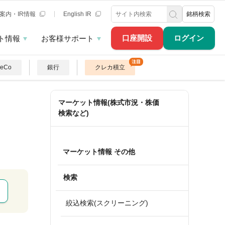
案内・IR情報
English IR
銘柄検索
口座開設
ログイン
ト情報
お客様サポート
DeCo
銀行
クレカ積立
マーケット情報(株式市況・株価
検索など)
マーケット情報 その他
検索
絞込検索(スクリーニング)