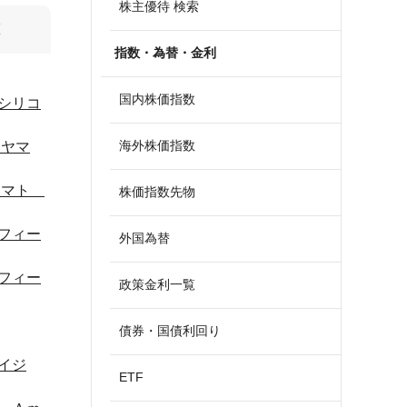
株主優待 検索
算
指数・為替・金利
国内株価指数
シリコ
海外株価指数
、ヤマ
、ヤマト
株価指数先物
フィー
外国為替
フィー
政策金利一覧
債券・国債利回り
イジ
ETF