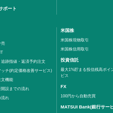
サポート
米国株
米国株現物取引
分売
米国株信用取引
IT
投資信託
・追跡指値・返済予約注文
最大1%貯まる投信残高ポイ
ッチ(約定価格改善サービス)
ビス
注文機能
FX
座開設までの流れ
100円から自動売買
の流れ
MATSUI Bank(銀行サー