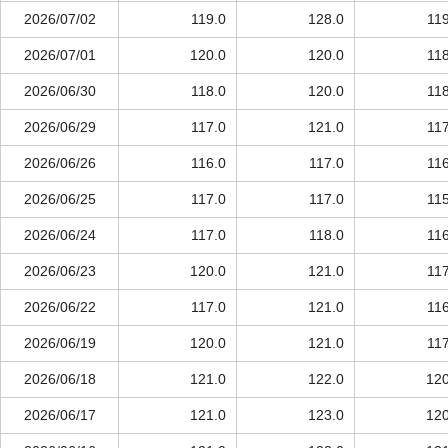
2026/07/02
119.0
128.0
119
2026/07/01
120.0
120.0
118
2026/06/30
118.0
120.0
118
2026/06/29
117.0
121.0
117
2026/06/26
116.0
117.0
116
2026/06/25
117.0
117.0
115
2026/06/24
117.0
118.0
116
2026/06/23
120.0
121.0
117
2026/06/22
117.0
121.0
116
2026/06/19
120.0
121.0
117
2026/06/18
121.0
122.0
120
2026/06/17
121.0
123.0
120