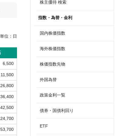
株主優待 検索
算
指数・為替・金利
国内株価指数
単位：
日
海外株価指数
高
6,500
株価指数先物
11,500
外国為替
26,800
政策金利一覧
36,400
42,500
債券・国債利回り
24,700
ETF
53,700