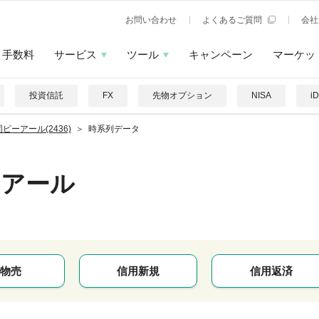
お問い合わせ
よくあるご質問
会社
手数料
サービス
ツール
キャンペーン
マーケッ
投資信託
FX
先物オプション
NISA
i
ピーアール(2436)
時系列データ
ーアール
物売
信用新規
信用返済