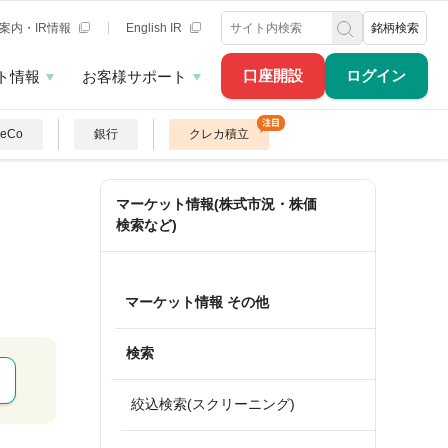
案内・IR情報
English IR
銘柄検索
口座開設
ログイン
ト情報
お客様サポート
DeCo
銀行
クレカ積立
マーケット情報(株式市況・株価
検索など)
マーケット情報 その他
検索
絞込検索(スクリーニング)