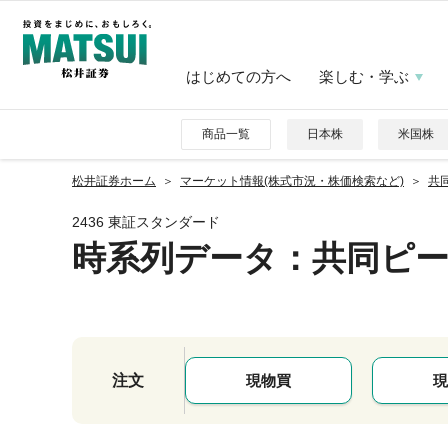
はじめての方へ
楽しむ・学ぶ
商品一覧
日本株
米国株
松井証券ホーム
マーケット情報(株式市況・株価検索など)
共同
2436 東証スタンダード
時系列データ
：共同ピ
注文
現物買
現