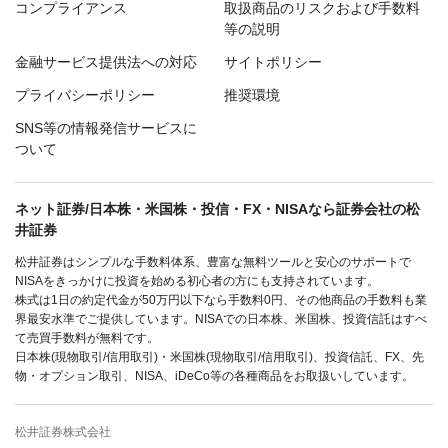
コンプライアンス
取扱商品のリスクおよび手数料
等の説明
金融サービス提供法への対応
サイトポリシー
プライバシーポリシー
推奨環境
SNS等の情報発信サービスに
ついて
ネット証券/日本株・米国株・投信・FX・NISAなら証券会社の松
井証券
松井証券はシンプルな手数料体系、豊富な無料ツールと安心のサポートで
NISAをきっかけに投資を始める初心者の方にも支持されています。
株式は1日の約定代金が50万円以下なら手数料0円、その他商品の手数料も業
界最安水準でご提供しています。NISAでの日本株、米国株、投資信託はすべ
て売買手数料が無料です。
日本株(現物取引/信用取引)・米国株(現物取引/信用取引)、投資信託、FX、先
物・オプション取引、NISA、iDeCo等の各種商品をお取扱いしています。
松井証券株式会社