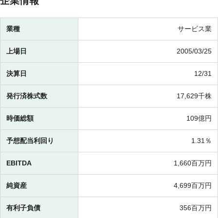
企業情報
業種
サービス業
上場日
2005/03/25
決算日
12/31
発行済株式数
17,629千株
時価総額
109億円
予想配当利回り
1.31％
EBITDA
1,660百万円
純資産
4,699百万円
有利子負債
356百万円