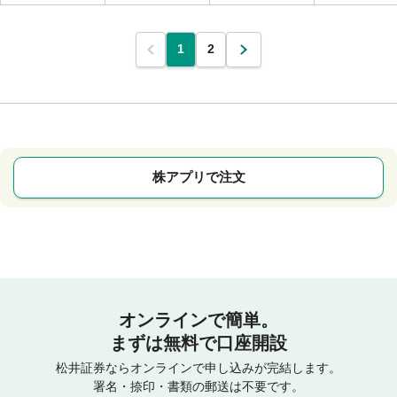
1
2
株アプリで注文
オンラインで簡単。
まずは無料で口座開設
松井証券ならオンラインで申し込みが完結します。
署名・捺印・書類の郵送は不要です。