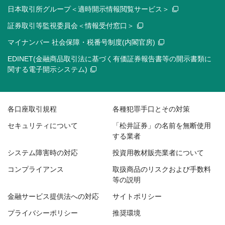
日本取引所グループ＜適時開示情報閲覧サービス＞
証券取引等監視委員会＜情報受付窓口＞
マイナンバー 社会保障・税番号制度(内閣官房)
EDINET(金融商品取引法に基づく有価証券報告書等の開示書類に
関する電子開示システム)
各口座取引規程
各種犯罪手口とその対策
セキュリティについて
「松井証券」の名前を無断使用
する業者
システム障害時の対応
投資用教材販売業者について
コンプライアンス
取扱商品のリスクおよび手数料
等の説明
金融サービス提供法への対応
サイトポリシー
プライバシーポリシー
推奨環境